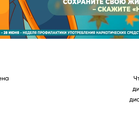
ена
Ч
ди
ди